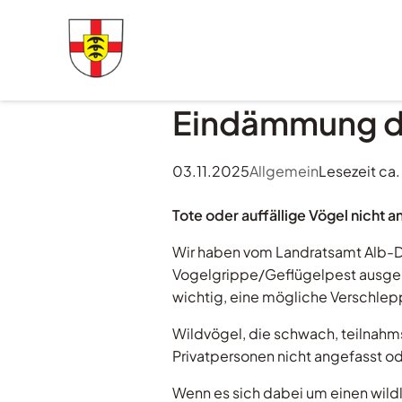
Eindämmung d
Veröffentlicht am
03.11.2025
Allgemein
Lesezeit ca.
Tote oder auffällige Vögel nicht a
Wir haben vom Landratsamt Alb-Do
Vogelgrippe/Geflügelpest ausgebroc
wichtig, eine mögliche Verschlep
Wildvögel, die schwach, teilnahms
Privatpersonen nicht angefasst 
Wenn es sich dabei um einen wild