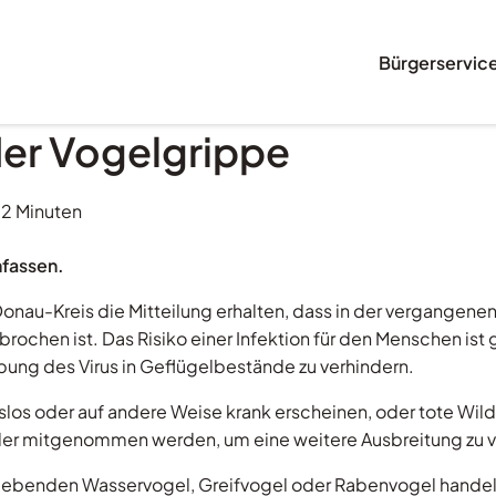
Bürgerservic
er Vogelgrippe
 2 Minuten
nfassen.
nau-Kreis die Mitteilung erhalten, dass in der vergangen
hen ist. Das Risiko einer Infektion für den Menschen ist ge
pung des Virus in Geflügelbestände zu verhindern.
los oder auf andere Weise krank erscheinen, oder tote Wild
oder mitgenommen werden, um eine weitere Ausbreitung zu 
lebenden Wasservogel, Greifvogel oder Rabenvogel handelt,